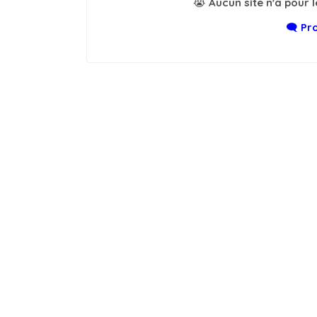
😭 Aucun site n'a pour 
🗨️ P